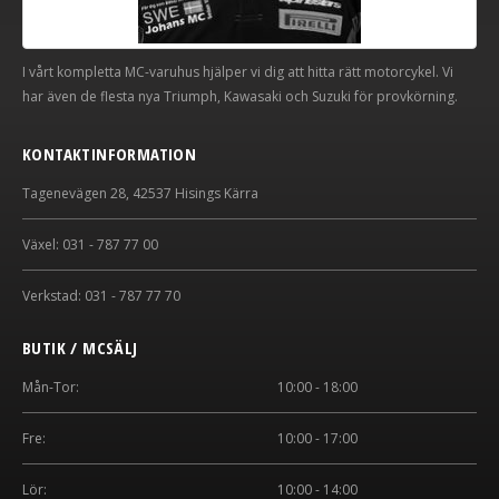
I vårt kompletta MC-varuhus hjälper vi dig att hitta rätt motorcykel. Vi
har även de flesta nya Triumph, Kawasaki och Suzuki för provkörning.
KONTAKTINFORMATION
Tagenevägen 28, 42537 Hisings Kärra
Växel: 031 - 787 77 00
Verkstad: 031 - 787 77 70
BUTIK / MCSÄLJ
Mån-Tor:
10:00 - 18:00
Fre:
10:00 - 17:00
Lör:
10:00 - 14:00