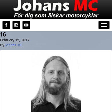
Johans MC
Togg
navi
16
February 15, 2017
By
Johans MC