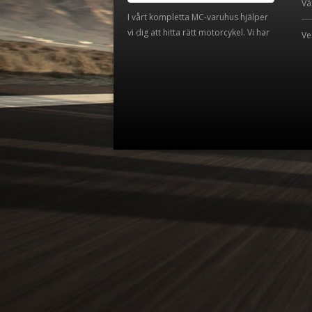
Vä
I vårt kompletta MC-varuhus hjälper
vi dig att hitta rätt motorcykel. Vi har
Ve
även de flesta nya Triumph, Kawasaki
och Suzuki för provkörning.