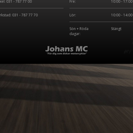
xel: 031 - 787 77 00
Fre:
10:00 - 17:00
rkstad: 031 - 787 77 70
Lör:
10:00 - 14:00
Sön + Röda
Stängt
dagar: