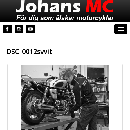
Johans MC
Togg
navi
DSC_0012svvit