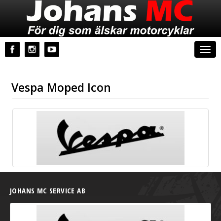
Johans MC
Togg
navi
Vespa Moped Icon
JOHANS MC SERVICE AB