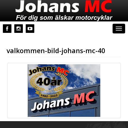
Johans MC
Togg
navi
valkommen-bild-johans-mc-40