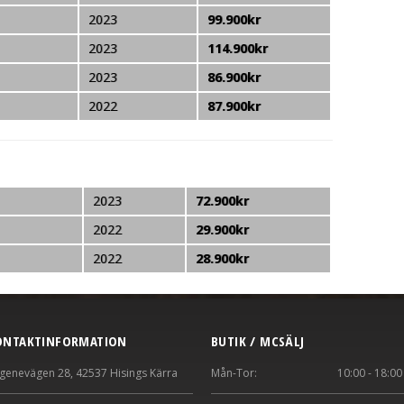
2023
99.900kr
2023
114.900kr
2023
86.900kr
2022
87.900kr
2023
72.900kr
2022
29.900kr
2022
28.900kr
ONTAKTINFORMATION
BUTIK / MCSÄLJ
genevägen 28, 42537 Hisings Kärra
Mån-Tor:
10:00 - 18:00