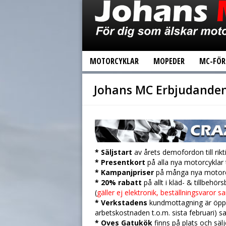
MOTORCYKLAR
MOPEDER
MC-FÖR
Johans MC Erbjudande
* Säljstart
av årets demofordon till rikti
* Presentkort
på alla nya motorcyklar ti
* Kampanjpriser
på många nya motorc
* 20% rabatt
på allt i kläd- & tillbehör
(
gäller ej elektronik, beställningsvaror
* Verkstadens
kundmottagning är öppe
arbetskostnaden t.o.m. sista februari) 
* Oves Gatukök
finns på plats och sä