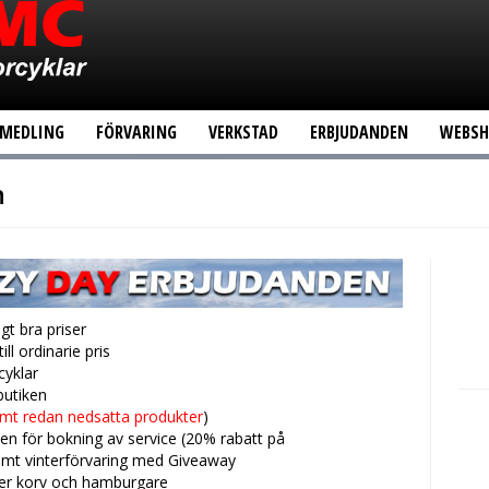
MEDLING
FÖRVARING
VERKSTAD
ERBJUDANDEN
WEBS
n
gt bra priser
ll ordinarie pris
yklar
sbutiken
 samt redan nedsatta produkter
)
n för bokning av service (20% rabatt på
samt vinterförvaring med Giveaway
ljer korv och hamburgare