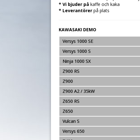
* Vi bjuder på
kaffe och kaka
* Leverantörer
på plats
KAWASAKI DEMO
Versys 1000 SE
Versys 1000 S
Ninja 1000 SX
Z900 RS
Z900
Z900 A2 / 35kW
Z650 RS
Z650
Vulcan S
Versys 650