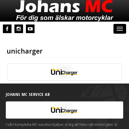
Johans MC
Togg
navi
unicharger
JOHANS MC SERVICE AB
I vårt kompletta MC-varuhus hjälper vi dig att hitta rätt motorcykel. Vi