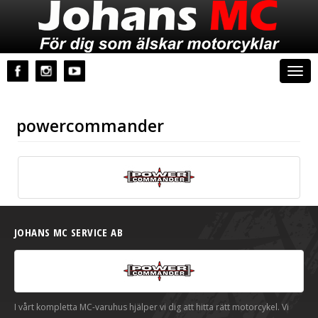
Johans MC
Togg
navi
powercommander
JOHANS MC SERVICE AB
I vårt kompletta MC-varuhus hjälper vi dig att hitta rätt motorcykel. Vi