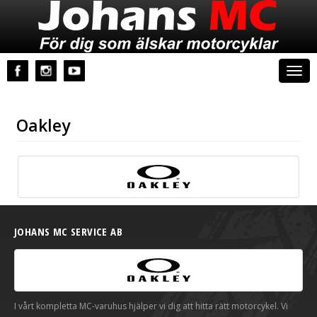
Johans MC
Togg
navi
Oakley
JOHANS MC SERVICE AB
I vårt kompletta MC-varuhus hjälper vi dig att hitta rätt motorcykel. Vi